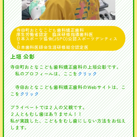
寺田町おとなこども歯科矯正歯科
厚生労働省認定 臨床研修指導歯科医
日本スポーツ協会(JSPO)公認スポーツデンティス
ト
日本歯科医師会生涯研修総合認定医
上垣 公彰
寺田町おとなこども歯科矯正歯科の上垣公彰です。
私のプロフィールは、ここを
クリック
寺田おとなこども歯科矯正歯科のWebサイトは、こ
こを
クリック
プライベートでは２人の父親です。
２人ともむし歯はありません！！
私が実践した、こどもをむし歯にしない方法をお伝え
します。