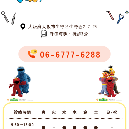
大阪府大阪市生野区生野西2-7-25
寺田町駅・徒歩3分
06-6777-6288
診療時間
月
火
水
木
金
土
日/祝
9:30〜18:00
●
－
●
●
●
●
－