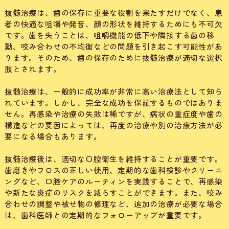
抜髄治療は、歯の保存に重要な役割を果たすだけでなく、患
者の快適な咀嚼や発音、顔の形状を維持するためにも不可欠
です。歯を失うことは、咀嚼機能の低下や隣接する歯の移
動、咬み合わせの不均衡などの問題を引き起こす可能性があ
ります。そのため、歯の保存のために抜髄治療が適切な選択
肢とされます。
抜髄治療は、一般的に成功率が非常に高い治療法として知ら
れています。しかし、完全な成功を保証するものではありま
せん。再感染や治療の失敗は稀ですが、病状の重症度や歯の
構造などの要因によっては、再度の治療や別の治療方法が必
要になる場合もあります。
抜髄治療後は、適切な口腔衛生を維持することが重要です。
歯磨きやフロスの正しい使用、定期的な歯科検診やクリーニ
ングなど、口腔ケアのルーティンを実践することで、再感染
や新たな炎症のリスクを減らすことができます。また、咬み
合わせの調整や被せ物の修理など、追加の治療が必要な場合
は、歯科医師との定期的なフォローアップが重要です。