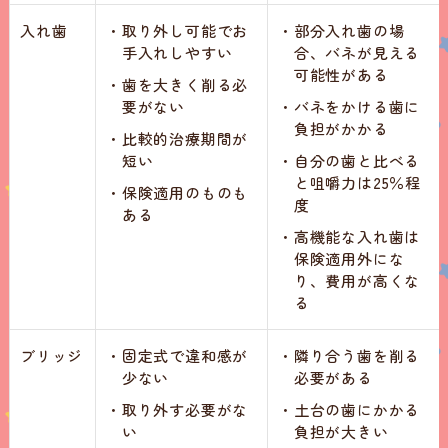
入れ歯
・
取り外し可能でお
・
部分入れ歯の場
手入れしやすい
合、バネが見える
可能性がある
・
歯を大きく削る必
要がない
・
バネをかける歯に
負担がかかる
・
比較的治療期間が
短い
・
自分の歯と比べる
と咀嚼力は25％程
・
保険適用のものも
度
ある
・
高機能な入れ歯は
保険適用外にな
り、費用が高くな
る
ブリッジ
・
固定式で違和感が
・
隣り合う歯を削る
少ない
必要がある
・
取り外す必要がな
・
土台の歯にかかる
い
負担が大きい