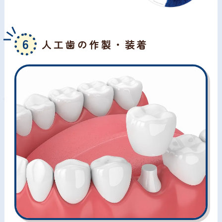
6
人工歯の作製・装着