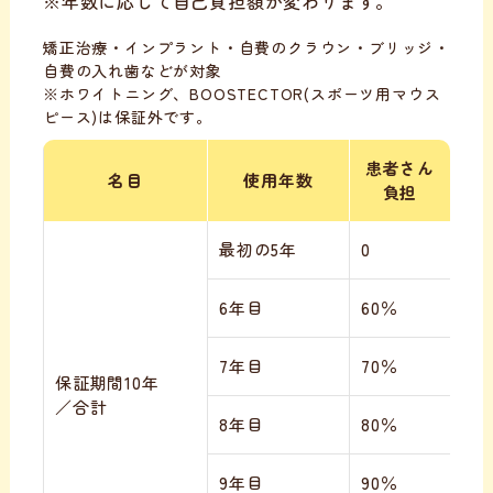
※年数に応じて自己負担額が変わります。
矯正治療・インプラント・自費のクラウン・ブリッジ・
自費の入れ歯などが対象
※ホワイトニング、BOOSTECTOR(スポーツ用マウス
ピース)は保証外です。
患者さん
名目
使用年数
負担
最初の5年
0
6年目
60％
7年目
70％
保証期間10年
／合計
8年目
80％
9年目
90％