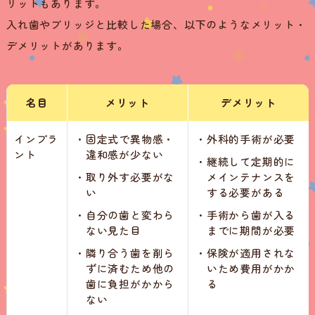
リットもあります。
入れ歯やブリッジと比較した場合、以下のようなメリット・
デメリットがあります。
名目
メリット
デメリット
インプラ
・
固定式で異物感・
・
外科的手術が必要
ント
違和感が少ない
・
継続して定期的に
・
取り外す必要がな
メインテナンスを
い
する必要がある
・
自分の歯と変わら
・
手術から歯が入る
ない見た目
までに期間が必要
・
隣り合う歯を削ら
・
保険が適用されな
ずに済むため他の
いため費用がかか
歯に負担がかから
る
ない