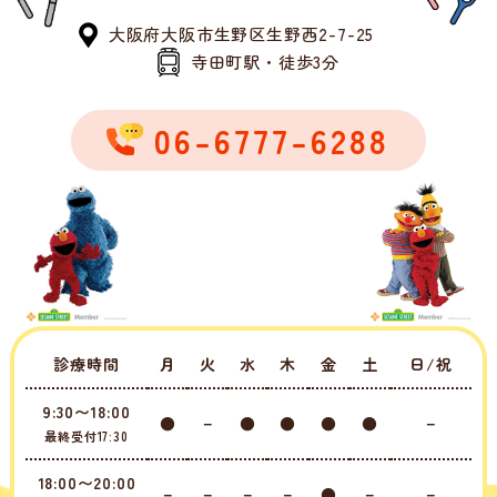
大阪府大阪市生野区生野西2-7-25
寺田町駅・徒歩3分
06-6777-6288
診療時間
月
火
水
木
金
土
日/祝
9:30〜18:00
●
－
●
●
●
●
－
最終受付17:30
18:00〜20:00
－
－
－
－
●
－
－