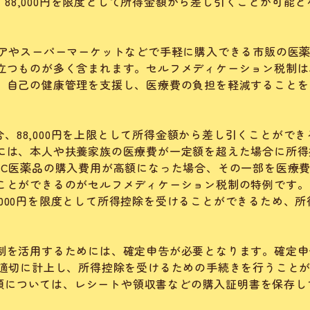
て、88,000円を限度として所得金額から差し引くことが可能と
トアやスーパーマーケットなどで手軽に購入できる市販の医
立つものが多く含まれます。セルフメディケーション税制は
、自己の健康管理を支援し、医療費の負担を軽減することを
場合、88,000円を上限として所得金額から差し引くことができ
には、本人や扶養家族の医療費が一定額を超えた場合に所得
TC医薬品の購入費用が高額になった場合、その一部を医療
ことができるのがセルフメディケーション税制の特例です。
88,000円を限度として所得控除を受けることができるため、所
制を活用するためには、確定申告が必要となります。確定申
を適切に計上し、所得控除を受けるための手続きを行うこと
る金額については、レシートや領収書などの購入証明書を保存し