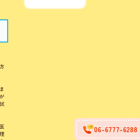
方
ま
が
試
医
06-6777-6288
理