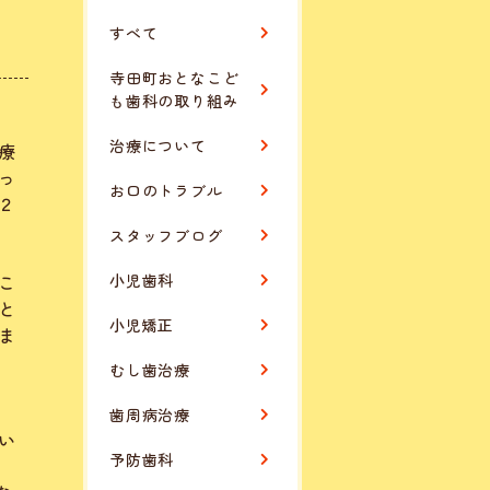
すべて
寺田町おとなこど
も歯科の取り組み
販
治療について
療
っ
お口のトラブル
２
スタッフブログ
こ
小児歯科
と
小児矯正
ま
むし歯治療
歯周病治療
い
予防歯科