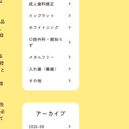
な
成人歯科矯正
インプラント
薬品
ホワイトニング
、
目
口腔外科・親知ら
ず
る
メタルフリー
控
入れ歯（義歯）
費と
その他
得
告
が必
アーカイブ
て
2026-08