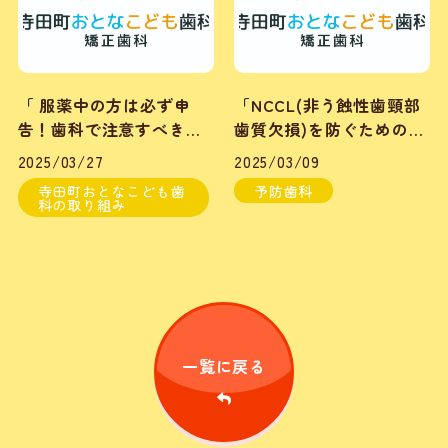
「 服薬中の方は必ず申
「NCCL(非う蝕性歯頸部
告！歯科で注意すべきお
歯質欠損)を防ぐためのブ
薬。③神経系のお薬」
ラッシング指導②まずは
2025/03/27
2025/03/09
歯科衛生用品のチェック
寺田町おとなこども歯
予防歯科
」
科の取り組み
一覧に戻る