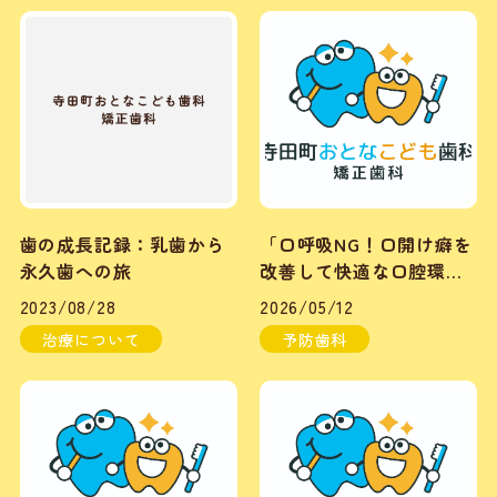
歯の成長記録：乳歯から
「口呼吸NG！口開け癖を
永久歯への旅
改善して快適な口腔環境
を手に入れよう」
2023/08/28
2026/05/12
治療について
予防歯科