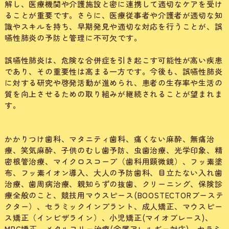
解し、医療機関や介護施設と密に連携して適切なケアを受け
ることが重要です。さらに、医療従事者や介護者が適切な知
識やスキルを持ち、早期発見や適切な対応を行うことが、誤
嚥性肺炎の予防と管理に不可欠です。
誤嚥性肺炎は、危険な合併症を引き起こす可能性が高い疾患
であり、その重要性は高まる一方です。今後も、誤嚥性肺炎
に対する研究や啓発活動が進められ、患者の生存率や生活の
質を向上させるための取り組みが継続されることが望まれま
す。
かかりつけ歯科、マタニティ歯科、痛くない麻酔、無痛治
療、笑気麻酔、子供のむし歯予防、虫歯治療、光学印象、精
密根管治療、マイクロスコープ（歯科用顕微鏡）、フッ素塗
布、フッ素イオン導入、大人の予防歯科、目立たない入れ歯
治療、歯周病治療、親知らずの抜歯、クリーニング、保険診
療全般のこと、競技用マウスピース(BOOSTECTORブーステ
クター）、セラミックインプラント、成人矯正、マウスピー
ス矯正（インビザライン）、小児矯正(マイオブレース)、
MRC矯正、メタルフリー治療(金属アレルギー対応)、セラミ