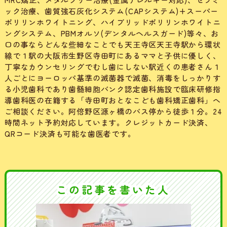
ック治療、歯質強石灰化システム(CAPシステム)+スーパー
ポリリンホワイトニング、ハイブリッドポリリンホワイトニ
ングシステム、PBMオルソ(デンタルヘルスガード)等々、お
口の事ならどんな些細なことでも天王寺区天王寺駅から環状
線で１駅の大阪市生野区寺田町にあるママと子供に優しく、
丁寧なカウンセリングでむし歯にしない駅近くの患者さん１
人ごとにヨーロッパ基準の滅菌器で滅菌、消毒をしっかりす
る小児歯科であり歯髄細胞バンク認定歯科施設で臨床研修指
導歯科医の在籍する「寺田町おとなこども歯科矯正歯科」へ
ご相談ください。阿倍野区源ヶ橋のバス停から徒歩１分。24
時間ネット予約対応しています。クレジットカード決済、
QRコード決済も可能な歯医者です。
この記事を書いた人