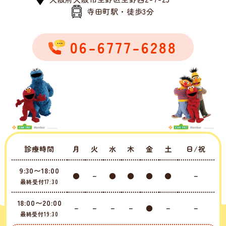
寺田町駅・徒歩3分
06-6777-6288
診療時間
月
火
水
木
金
土
日/祝
9:30〜18:00
●
－
●
●
●
●
－
最終受付17:30
18:00〜20:00
－
－
－
－
●
－
－
最終受付19:30