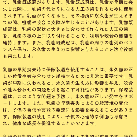
て、乳歯既成冠があります。乳歯既成冠は、乳歯が早期に喪
失した際に、乳歯の代わりになる人工の歯を作るために使用
されます。乳歯がなくなると、その場所に永久歯が生えるま
での間、咀嚼や咬合に支障が生じることがあります。乳歯既
成冠は、乳歯の形状と大きさに合わせて作られた人工の歯
を、乳歯の根の上に取り付けることで、咀嚼や咬合の機能を
維持します。また、乳歯既成冠は、乳歯の周りの歯列のバラ
ンスを保ち、永久歯の生え方に影響を与えることを防ぐ役割
も果たします。
乳歯の早期喪失時に保隙装置を使用することは、永久歯の正
しい位置や噛み合わせを維持するために非常に重要です。乳
歯が早期に失われると、永久歯の生え方に影響を与え、咬合
や噛み合わせの問題を引き起こす可能性があります。保隙装
置は、このような問題を予防し、永久歯の正しい発生をサポ
ートします。また、乳歯の早期喪失による口腔環境の変化
は、子供の自信や言語の発達にも影響を与えることがありま
す。保隙装置の使用により、子供の心理的な側面も考慮さ
れ、健康な成長を促進することができます。
乳歯の早期喪失時には、歯科医師との相談が重要です。歯科