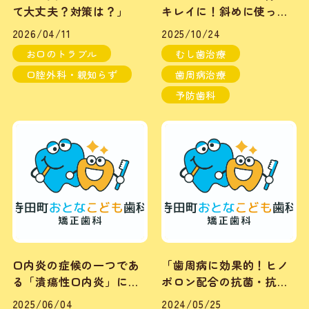
て大丈夫？対策は？」
キレイに！斜めに使って
失敗しないコツ」
2026/04/11
2025/10/24
お口のトラブル
むし歯治療
口腔外科・親知らず
歯周病治療
予防歯科
口内炎の症候の一つであ
「歯周病に効果的！ヒノ
る「潰瘍性口内炎」につ
ポロン配合の抗菌・抗炎
いて
症剤」
2025/06/04
2024/05/25