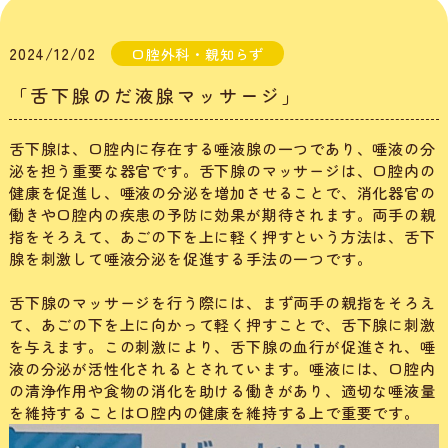
2024/12/02
口腔外科・親知らず
「舌下腺のだ液腺マッサージ」
舌下腺は、口腔内に存在する唾液腺の一つであり、唾液の分
泌を担う重要な器官です。舌下腺のマッサージは、口腔内の
健康を促進し、唾液の分泌を増加させることで、消化器官の
働きや口腔内の疾患の予防に効果が期待されます。両手の親
指をそろえて、あごの下を上に軽く押すという方法は、舌下
腺を刺激して唾液分泌を促進する手法の一つです。
舌下腺のマッサージを行う際には、まず両手の親指をそろえ
て、あごの下を上に向かって軽く押すことで、舌下腺に刺激
を与えます。この刺激により、舌下腺の血行が促進され、唾
液の分泌が活性化されるとされています。唾液には、口腔内
の清浄作用や食物の消化を助ける働きがあり、適切な唾液量
を維持することは口腔内の健康を維持する上で重要です。