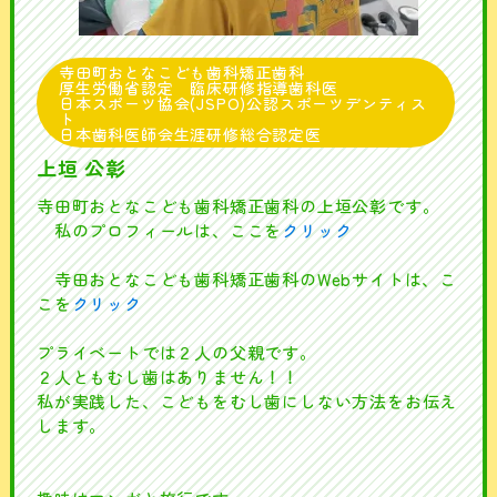
寺田町おとなこども歯科矯正歯科
厚生労働省認定 臨床研修指導歯科医
日本スポーツ協会(JSPO)公認スポーツデンティス
ト
日本歯科医師会生涯研修総合認定医
上垣 公彰
寺田町おとなこども歯科矯正歯科の上垣公彰です。
私のプロフィールは、ここを
クリック
寺田おとなこども歯科矯正歯科のWebサイトは、こ
こを
クリック
プライベートでは２人の父親です。
２人ともむし歯はありません！！
私が実践した、こどもをむし歯にしない方法をお伝え
します。