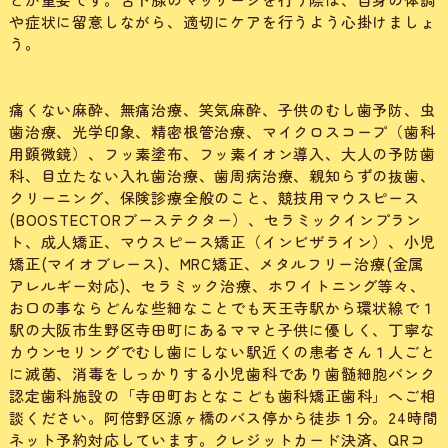
や症状に留意しながら、適切にケアを行うよう心掛けましょ
う。
痛くない麻酔、無痛治療、笑気麻酔、子供のむし歯予防、虫
歯治療、光学印象、精密根管治療、マイクロスコープ（歯科
用顕微鏡）、フッ素塗布、フッ素イオン導入、大人の予防歯
科、目立たない入れ歯治療、歯周病治療、親知らずの抜歯、
クリーニング、保険診療全般のこと、競技用マウスピース
(BOOSTECTORブーステクター）、セラミックインプラン
ト、成人矯正、マウスピース矯正（インビザライン）、小児
矯正(マイオブレース)、MRC矯正、メタルフリー治療(金属
アレルギー対応)、セラミック治療、ホワイトニング等々、
お口の事ならどんな些細なことでも天王寺駅から環状線で１
駅の大阪市生野区寺田町にあるママと子供に優しく、丁寧な
カウンセリングでむし歯にしない駅近くの患者さん１人ごと
に滅菌、消毒をしっかりする小児歯科であり歯髄細胞バンク
認定歯科施設の「寺田町おとなこども歯科矯正歯科」へご相
談ください。阿倍野区源ヶ橋のバス停から徒歩１分。24時間
ネット予約対応しています。クレジットカード決済、QRコ