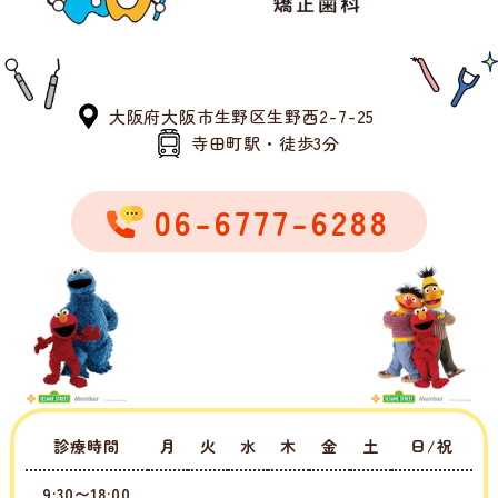
大阪府大阪市生野区生野西2-7-25
寺田町駅・徒歩3分
06-6777-6288
診療時間
月
火
水
木
金
土
日/祝
9:30〜18:00