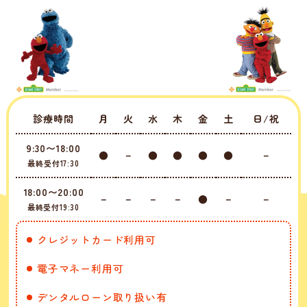
診療時間
月
火
水
木
金
土
日/祝
9:30〜18:00
●
－
●
●
●
●
－
最終受付17:30
18:00〜20:00
－
－
－
－
●
－
－
最終受付19:30
クレジットカード利用可
電子マネー利用可
デンタルローン取り扱い有