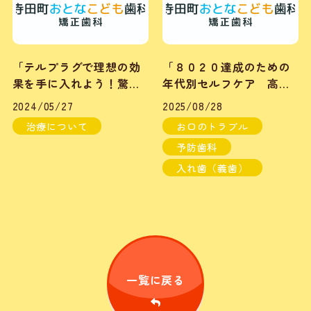
「テルプラグで理想の効
「８０２０達成のための
果を手に入れよう！驚き
年代別セルフケア 高齢
の変化が待ってる！」
期について⑤」
2024/05/27
2025/08/28
治療について
お口のトラブル
予防歯科
入れ歯（義歯）
一覧に戻る