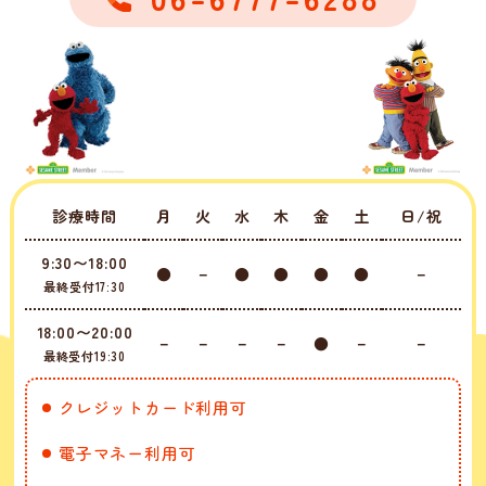
診療時間
月
火
水
木
金
土
日/祝
9:30〜18:00
●
－
●
●
●
●
－
最終受付17:30
18:00〜20:00
－
－
－
－
●
－
－
最終受付19:30
クレジットカード利用可
電子マネー利用可