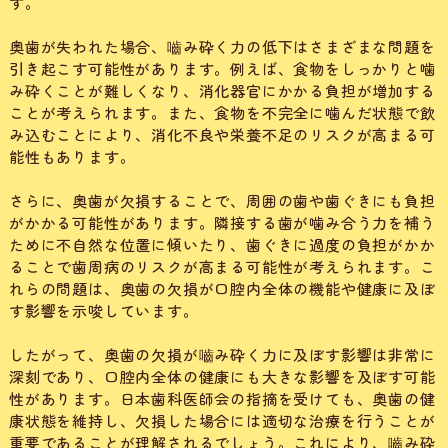
す。
奥歯が失われた場合、嚙み砕く力の低下はさまざまな問題を
引き起こす可能性があります。例えば、食物をしっかりと噛
み砕くことが難しくなり、消化器官にかかる負担が増加する
ことが考えられます。また、食物を不完全に噛んだ状態で飲
み込むことにより、消化不良や栄養不足のリスクが高まる可
能性もあります。
さらに、奥歯が欠損することで、周囲の歯や歯ぐきにも負担
がかかる可能性があります。隣接する歯が噛み合う力を補う
ために不自然な位置に傾いたり、歯ぐきに過度の負担がかか
ることで歯周病のリスクが高まる可能性が考えられます。こ
れらの問題は、奥歯の欠損が口腔内全体の機能や健康に及ぼ
す影響を示唆しています。
したがって、奥歯の欠損が嚙み砕く力に及ぼす影響は非常に
深刻であり、口腔内全体の健康にも大きな影響を及ぼす可能
性があります。日本歯科医師会の指摘を受けても、奥歯の健
康状態を維持し、欠損した場合には適切な治療を行うことが
重要であることが理解されるでしょう。これにより、嚙み砕