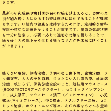
きます。
最新の研究成果や歯科医師会の指摘を踏まえると、奥歯の欠
損が嚙み砕く力に及ぼす影響は非常に深刻であることが理解
されます。口腔内の健康を維持するためには、定期的な歯科
検診や適切な治療を受けることが重要です。奥歯の健康状態
を十分に注意し、必要に応じて適切な対策を講じることで、
嚙み砕く力の低下から生じる様々なリスクを未然に防ぐこと
ができます。
痛くない麻酔、無痛治療、子供のむし歯予防、虫歯治療、フ
ッ素塗布、大人の予防歯科、目立たない入れ歯治療、歯周病
治療、親知らず、保険診療全般のこと、競技用マウスピース
(BOOSTECTORブーステクター）、セラミックインプラン
ト、成人矯正、マウスピース矯正（インビザライン）、小児
矯正(マイオブレース)、MRC矯正、メタルフリー治療、セラ
ミック治療、ホワイトニング等々、お口の事ならどんな些細