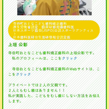
寺田町おとなこども歯科矯正歯科
厚生労働省認定 臨床研修指導歯科医
日本スポーツ協会(JSPO)公認スポーツデンティス
ト
日本歯科医師会生涯研修総合認定医
上垣 公彰
寺田町おとなこども歯科矯正歯科の上垣公彰です。
私のプロフィールは、ここを
クリック
寺田おとなこども歯科矯正歯科のWebサイトは、こ
こを
クリック
プライベートでは２人の父親です。
２人ともむし歯はありません！！
私が実践した、こどもをむし歯にしない方法をお伝え
します。