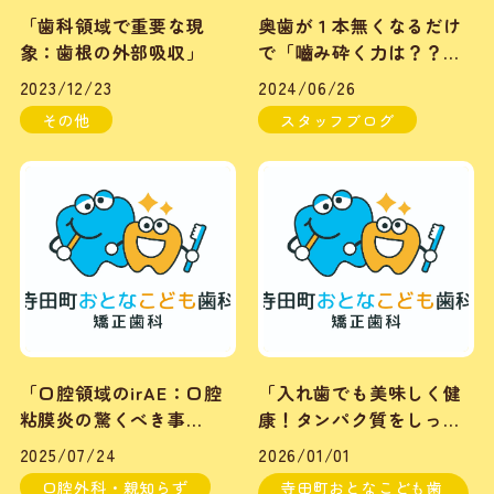
「歯科領域で重要な現
奥歯が１本無くなるだけ
象：歯根の外部吸収」
で「嚙み砕く力は？？％
低下」します。
2023/12/23
2024/06/26
その他
スタッフブログ
「口腔領域のirAE：口腔
「入れ歯でも美味しく健
粘膜炎の驚くべき事
康！タンパク質をしっか
実！」
り摂ろう！」
2025/07/24
2026/01/01
口腔外科・親知らず
寺田町おとなこども歯