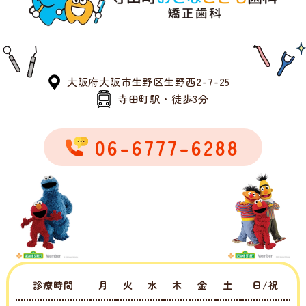
大阪府大阪市生野区生野西2-7-25
寺田町駅・徒歩3分
06-6777-6288
診療時間
月
火
水
木
金
土
日/祝