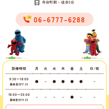
寺田町駅・徒歩3分
06-6777-6288
診療時間
月
火
水
木
金
土
日/祝
9:30〜18:00
●
－
●
●
●
●
－
最終受付17:30
18:00〜20:00
－
－
－
－
●
－
－
最終受付19:30