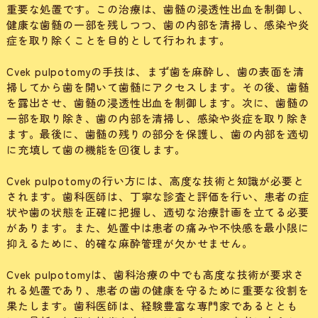
重要な処置です。この治療は、歯髄の浸透性出血を制御し、
健康な歯髄の一部を残しつつ、歯の内部を清掃し、感染や炎
症を取り除くことを目的として行われます。
Cvek pulpotomyの手技は、まず歯を麻酔し、歯の表面を清
掃してから歯を開いて歯髄にアクセスします。その後、歯髄
を露出させ、歯髄の浸透性出血を制御します。次に、歯髄の
一部を取り除き、歯の内部を清掃し、感染や炎症を取り除き
ます。最後に、歯髄の残りの部分を保護し、歯の内部を適切
に充填して歯の機能を回復します。
Cvek pulpotomyの行い方には、高度な技術と知識が必要と
されます。歯科医師は、丁寧な診査と評価を行い、患者の症
状や歯の状態を正確に把握し、適切な治療計画を立てる必要
があります。また、処置中は患者の痛みや不快感を最小限に
抑えるために、的確な麻酔管理が欠かせません。
Cvek pulpotomyは、歯科治療の中でも高度な技術が要求さ
れる処置であり、患者の歯の健康を守るために重要な役割を
果たします。歯科医師は、経験豊富な専門家であるととも