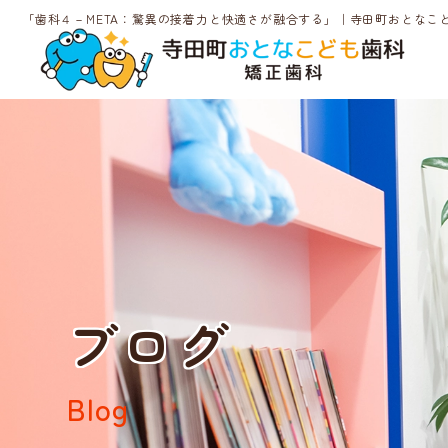
「歯科４－META：驚異の接着力と快適さが融合する」｜寺田町おとなこ
ブログ
Blog