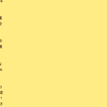
る
復
合
示
機
な
A
お
定
パ
さ