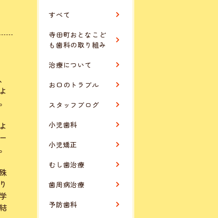
すべて
寺田町おとなこど
も歯科の取り組み
治療について
、
お口のトラブル
よ
。
スタッフブログ
よ
小児歯科
ー
小児矯正
。
むし歯治療
殊
り
歯周病治療
学
予防歯科
結