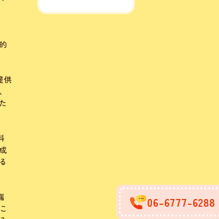
的
提供
、
た
科
成
る
端
06-6777-6288
こ