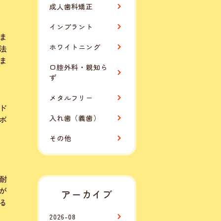
成人歯科矯正
インプラント
ま
ホワイトニング
法
ま
口腔外科・親知ら
ず
メタルフリー
ド
入れ歯（義歯）
ボ
その他
耐
が
アーカイブ
る
2026-08