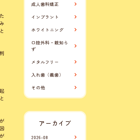
成人歯科矯正
た
インプラント
み
ホワイトニング
と
口腔外科・親知ら
ず
判
メタルフリー
入れ歯（義歯）
その他
起
と
が
アーカイブ
因
が
2026-08