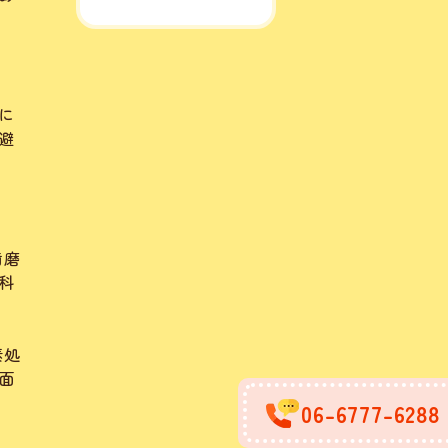
に
避
歯磨
科
素処
面
06-6777-6288