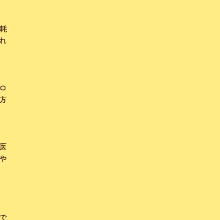
耗
れ
ロ
方
医
や
で