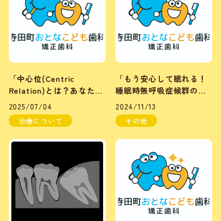
「中心位(Centric
「もう安心して眠れる！
Relation)とは？あなたの
睡眠時無呼吸症候群の予
顎関節の安定を保つ方
防方法」
2025/07/04
2024/11/13
法」
治療について
その他