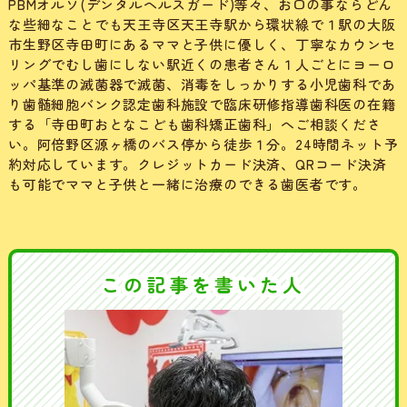
PBMオルソ(デンタルヘルスガード)等々、お口の事ならどん
な些細なことでも天王寺区天王寺駅から環状線で１駅の大阪
市生野区寺田町にあるママと子供に優しく、丁寧なカウンセ
リングでむし歯にしない駅近くの患者さん１人ごとにヨーロ
ッパ基準の滅菌器で滅菌、消毒をしっかりする小児歯科であ
り歯髄細胞バンク認定歯科施設で臨床研修指導歯科医の在籍
する「寺田町おとなこども歯科矯正歯科」へご相談くださ
い。阿倍野区源ヶ橋のバス停から徒歩１分。24時間ネット予
約対応しています。クレジットカード決済、QRコード決済
も可能でママと子供と一緒に治療のできる歯医者です。
この記事を書いた人