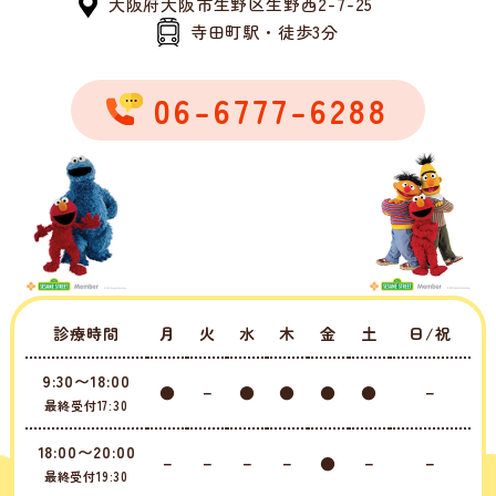
大阪府大阪市生野区生野西2-7-25
寺田町駅・徒歩3分
06-6777-6288
診療時間
月
火
水
木
金
土
日/祝
9:30〜18:00
●
－
●
●
●
●
－
最終受付17:30
18:00〜20:00
－
－
－
－
●
－
－
最終受付19:30