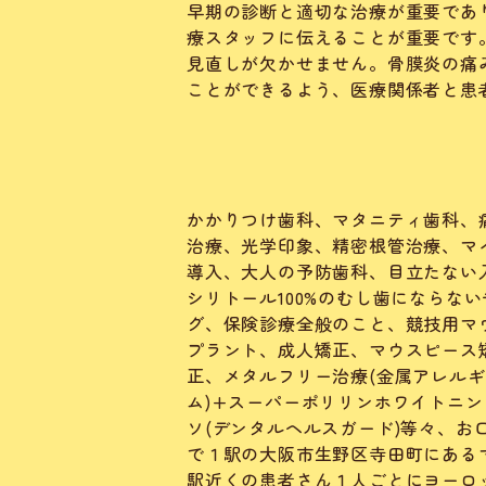
早期の診断と適切な治療が重要であ
療スタッフに伝えることが重要です
見直しが欠かせません。骨膜炎の痛
ことができるよう、医療関係者と患
かかりつけ歯科、マタニティ歯科、
治療、光学印象、精密根管治療、マ
導入、大人の予防歯科、目立たない
シリトール100%のむし歯にならな
グ、保険診療全般のこと、競技用マウ
プラント、成人矯正、マウスピース矯
正、メタルフリー治療(金属アレルギ
ム)+スーパーポリリンホワイトニン
ソ(デンタルヘルスガード)等々、
で１駅の大阪市生野区寺田町にある
駅近くの患者さん１人ごとにヨーロ