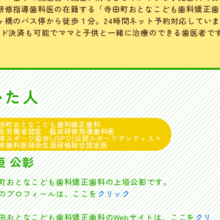
研修指導歯科医の在籍する「寺田町おとなこども歯科矯正歯
ヶ橋のバス停から徒歩１分。24時間ネット予約対応してい
ード決済も可能でママと子供と一緒に治療のできる歯医者で
いた人
田町おとなこども歯科矯正歯科
生労働省認定 臨床研修指導歯科医
本スポーツ協会(JSPO)公認スポーツデンティスト
本歯科医師会生涯研修総合認定医
垣 公彰
町おとなこども歯科矯正歯科の上垣公彰です。
プロフィールは、ここを
クリック
おとなこども歯科矯正歯科のWebサイトは、ここを
クリ