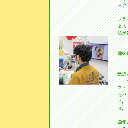
ック
プラ
２人
私が
趣味
最近
１，
フト
元パ
２，
３，
殿堂