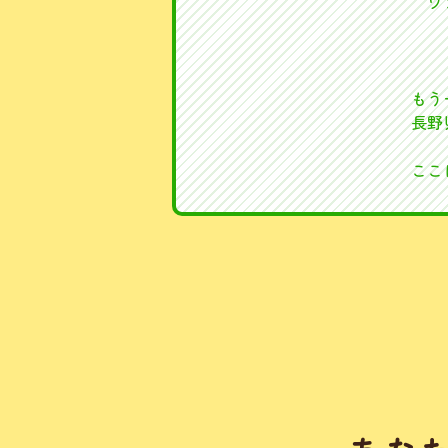
ワ
もう
長野
ここ