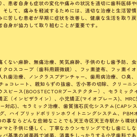
り、患者自身も症状の変化や痛みの状況を適切に歯科医師や
。そして、痛みを軽減するためには、適切な治療と生活習慣
みに苦しむ患者が早期に症状を改善し、健康な生活を取り戻
者自身が協力して取り組むことが重要です。
痛くない麻酔、無痛治療、笑気麻酔、子供のむし歯予防、虫
イクロスコープ（歯科用顕微鏡）、フッ素塗布、フッ素イオ
入れ歯治療、ノンクラスプデンチャー、歯周病治療、口臭、
いチョコレート、
親知らずの抜歯、舌小帯の切除、クリーニ
スピース(BOOSTECTORブーステクター）、セラミック
正（インビザライン）、小児矯正(マイオブレース)、MRC
ー対応)、セラミック治療、歯質強石灰化システム(CAPシ
グ、ハイブリッドポリリンホワイトニングシステム、PBM
お口の事ならどんな些細なことでも天王寺区天王寺駅から環状
ママと子供に優しく、丁寧なカウンセリングでむし歯にしな
ッパ基準の滅菌器で滅菌、消毒をしっかりする小児歯科であ