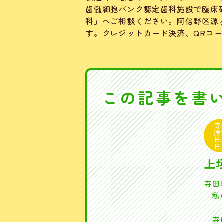
歯髄細胞バンク認定歯科施設で臨床
科」へご相談ください。阿倍野区源
す。クレジットカード決済、QRコ
この記事を書
寺
厚
日
日
上
寺田
私の
寺田