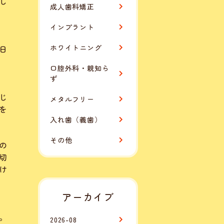
し
成人歯科矯正
インプラント
ホワイトニング
日
口腔外科・親知ら
ず
じ
メタルフリー
を
入れ歯（義歯）
その他
の
切
け
アーカイブ
。
2026-08