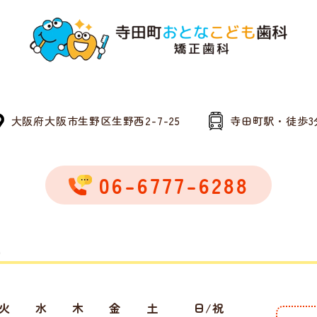
大阪府大阪市生野区生野西2-7-25
寺田町駅・徒歩3
06-6777-6288
火
水
木
金
土
日/祝