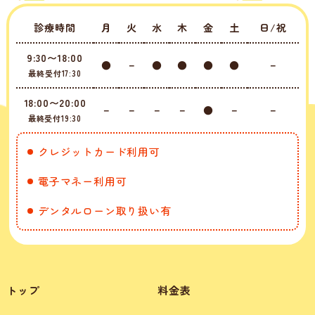
診療時間
月
火
水
木
金
土
日/祝
9:30〜18:00
●
－
●
●
●
●
－
最終受付17:30
18:00〜20:00
－
－
－
－
●
－
－
最終受付19:30
クレジットカード利用可
電子マネー利用可
デンタルローン取り扱い有
トップ
料金表