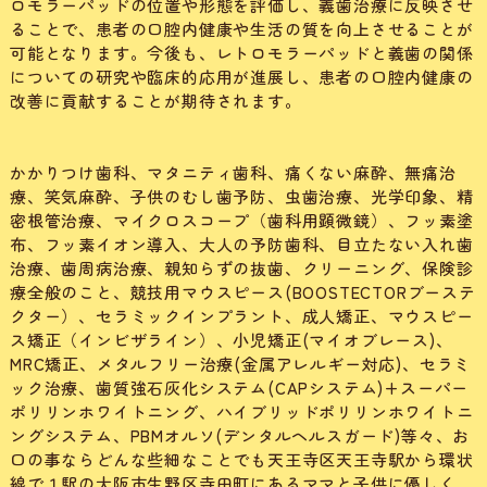
ロモラーパッドの位置や形態を評価し、義歯治療に反映させ
ることで、患者の口腔内健康や生活の質を向上させることが
可能となります。今後も、レトロモラーパッドと義歯の関係
についての研究や臨床的応用が進展し、患者の口腔内健康の
改善に貢献することが期待されます。
かかりつけ歯科、マタニティ歯科、痛くない麻酔、無痛治
療、笑気麻酔、子供のむし歯予防、虫歯治療、光学印象、精
密根管治療、マイクロスコープ（歯科用顕微鏡）、フッ素塗
布、フッ素イオン導入、大人の予防歯科、目立たない入れ歯
治療、歯周病治療、親知らずの抜歯、クリーニング、保険診
療全般のこと、競技用マウスピース(BOOSTECTORブーステ
クター）、セラミックインプラント、成人矯正、マウスピー
ス矯正（インビザライン）、小児矯正(マイオブレース)、
MRC矯正、メタルフリー治療(金属アレルギー対応)、セラミ
ック治療、歯質強石灰化システム(CAPシステム)+スーパー
ポリリンホワイトニング、ハイブリッドポリリンホワイトニ
ングシステム、PBMオルソ(デンタルヘルスガード)等々、お
口の事ならどんな些細なことでも天王寺区天王寺駅から環状
線で１駅の大阪市生野区寺田町にあるママと子供に優しく、