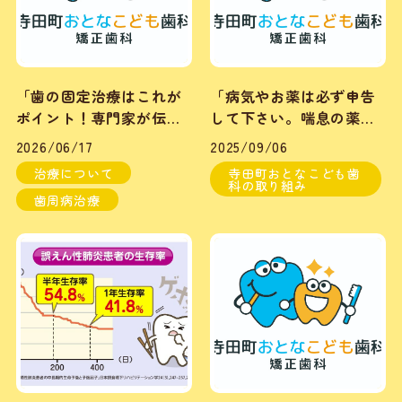
「歯の固定治療はこれが
「病気やお薬は必ず申告
ポイント！専門家が伝
して下さい。喘息の薬を
授」
使用中の方の歯科治療」
2026/06/17
2025/09/06
治療について
寺田町おとなこども歯
科の取り組み
歯周病治療