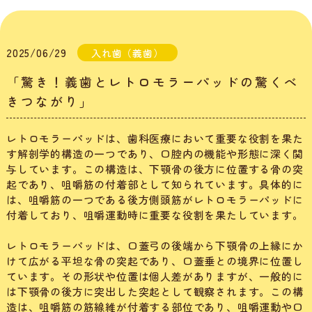
2025/06/29
入れ歯（義歯）
「驚き！義歯とレトロモラーパッドの驚くべ
きつながり」
レトロモラーパッドは、歯科医療において重要な役割を果た
す解剖学的構造の一つであり、口腔内の機能や形態に深く関
与しています。この構造は、下顎骨の後方に位置する骨の突
起であり、咀嚼筋の付着部として知られています。具体的に
は、咀嚼筋の一つである後方側頭筋がレトロモラーパッドに
付着しており、咀嚼運動時に重要な役割を果たしています。
レトロモラーパッドは、口蓋弓の後端から下顎骨の上縁にか
けて広がる平坦な骨の突起であり、口蓋垂との境界に位置し
ています。その形状や位置は個人差がありますが、一般的に
は下顎骨の後方に突出した突起として観察されます。この構
造は、咀嚼筋の筋線維が付着する部位であり、咀嚼運動や口