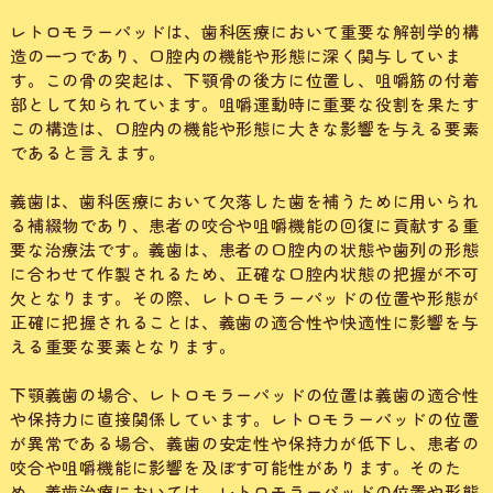
レトロモラーパッドは、歯科医療において重要な解剖学的構
造の一つであり、口腔内の機能や形態に深く関与していま
す。この骨の突起は、下顎骨の後方に位置し、咀嚼筋の付着
部として知られています。咀嚼運動時に重要な役割を果たす
この構造は、口腔内の機能や形態に大きな影響を与える要素
であると言えます。
義歯は、歯科医療において欠落した歯を補うために用いられ
る補綴物であり、患者の咬合や咀嚼機能の回復に貢献する重
要な治療法です。義歯は、患者の口腔内の状態や歯列の形態
に合わせて作製されるため、正確な口腔内状態の把握が不可
欠となります。その際、レトロモラーパッドの位置や形態が
正確に把握されることは、義歯の適合性や快適性に影響を与
える重要な要素となります。
下顎義歯の場合、レトロモラーパッドの位置は義歯の適合性
や保持力に直接関係しています。レトロモラーパッドの位置
が異常である場合、義歯の安定性や保持力が低下し、患者の
咬合や咀嚼機能に影響を及ぼす可能性があります。そのた
め、義歯治療においては、レトロモラーパッドの位置や形態