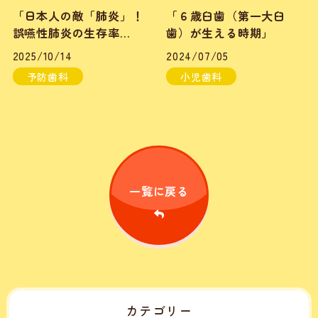
「日本人の敵「肺炎」！
「６歳臼歯（第一大臼
誤嚥性肺炎の生存率
歯）が生える時期」
41.8%、その恐るべき真
2025/10/14
2024/07/05
実」
予防歯科
小児歯科
一覧に戻る
カテゴリー