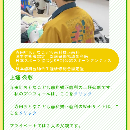
寺田町おとなこども歯科矯正歯科
厚生労働省認定 臨床研修指導歯科医
日本スポーツ協会(JSPO)公認スポーツデンティス
ト
日本歯科医師会生涯研修総合認定医
上垣 公彰
寺田町おとなこども歯科矯正歯科の上垣公彰です。
私のプロフィールは、ここを
クリック
寺田おとなこども歯科矯正歯科のWebサイトは、こ
こを
クリック
プライベートでは２人の父親です。