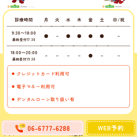
診療時間
月
火
水
木
金
土
日/祝
9:30〜18:00
●
－
●
●
●
●
－
最終受付17:30
18:00〜20:00
－
－
－
－
●
－
－
最終受付19:30
クレジットカード利用可
電子マネー利用可
デンタルローン取り扱い有
06-6777-6288
WEB予約
トップ
料金表