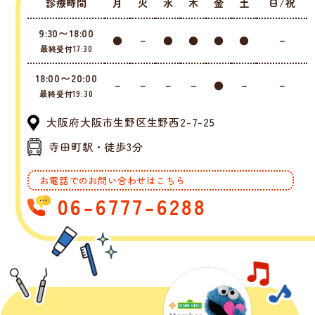
診療時間
月
火
水
木
金
土
日/祝
9:30〜18:00
●
－
●
●
●
●
－
最終受付17:30
18:00〜20:00
－
－
－
－
●
－
－
最終受付19:30
大阪府大阪市生野区生野西2-7-25
寺田町駅・徒歩3分
お電話での
お問い合わせはこちら
06-6777-6288